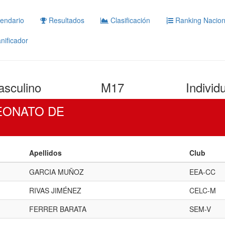
endario
Resultados
Clasificación
Ranking Nacion
nificador
sculino
M17
Individ
PEONATO DE
Apellidos
Club
GARCIA MUÑOZ
EEA-CC
RIVAS JIMÉNEZ
CELC-M
FERRER BARATA
SEM-V