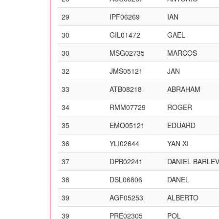
29
IPF06269
IAN
30
GIL01472
GAEL
30
MSG02735
MARCOS
32
JMS05121
JAN
33
ATB08218
ABRAHAM
34
RMM07729
ROGER
35
EMO05121
EDUARD
36
YLI02644
YAN XI
37
DPB02241
DANIEL BARLEV
38
DSL06806
DANEL
39
AGF05253
ALBERTO
39
PRE02305
POL