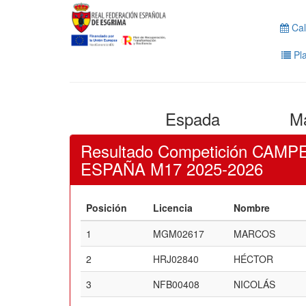
Cal
Pla
Espada
Ma
Resultado Competición CAM
ESPAÑA M17 2025-2026
Posición
Licencia
Nombre
1
MGM02617
MARCOS
2
HRJ02840
HÉCTOR
3
NFB00408
NICOLÁS