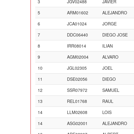
3
JGV02488
JAVIER
5
ARM01602
ALEJANDRO
6
JCA01024
JORGE
7
DDC06440
DIEGO JOSE
8
IRR08014
ILIAN
9
AGM02004
ALVARO
10
JGL02305
JOEL
11
DSE02056
DIEGO
12
SSR07972
SAMUEL
13
REL01768
RAUL
14
LLM02608
LOIS
14
ASG02001
ALEJANDRO