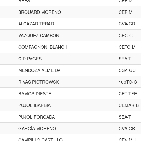
REES
CEP-M
BROUARD MORENO
CEP-M
ALCAZAR TEBAR
CVA-CR
VAZQUEZ CAMBON
CEC-C
COMPAGNONI BLANCH
CETC-M
CID PAGES
SEA-T
MENDOZA ALMEIDA
CSA-GC
RIVAS PIOTROWSKI
100TO-C
RAMOS DIESTE
CET-TFE
PUJOL IBARBIA
CEMAR-B
PUJOL FORCADA
SEA-T
GARCÍA MORENO
CVA-CR
CAMPILLO CASTILLO
CEV-MU