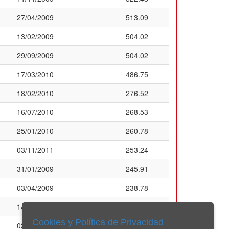
27/04/2009
513.09
13/02/2009
504.02
29/09/2009
504.02
17/03/2010
486.75
18/02/2010
276.52
16/07/2010
268.53
25/01/2010
260.78
03/11/2011
253.24
31/01/2009
245.91
03/04/2009
238.78
14/06/2011
231.83
Cookies y Política de Privacidad
02/11/2010
231.83