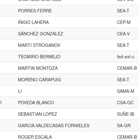
PORRES FERRE
SEA-T
IÑIGO LAHERA
CEP-M
SÁNCHEZ GONZALEZ
CEA-V
MARTI STROGANOV
SEA-T
TEOMIRO BERMEJO
fed-ext-c
MARTIN MONTOZA
CEMAR-B
MORENO CARAPUIG
SEA-T
LI
SAMA-M
I
POVEDA BLANCO
CSA-GC
SEBASTIAN LOPEZ
SUÑE-BI
GARCIA-VALDECASAS FORNIELES
SA-GR
ROGER ESCALA
CEMAR-B