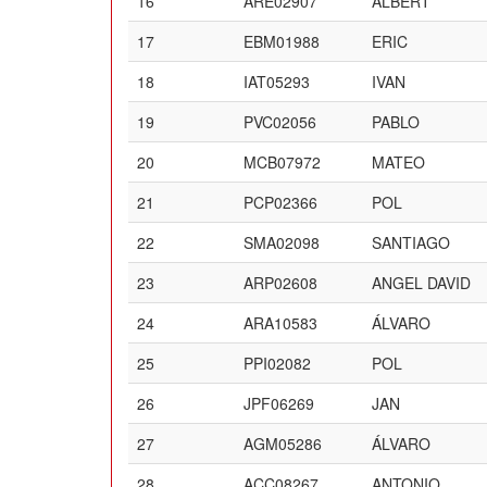
16
ARE02907
ALBERT
17
EBM01988
ERIC
18
IAT05293
IVAN
19
PVC02056
PABLO
20
MCB07972
MATEO
21
PCP02366
POL
22
SMA02098
SANTIAGO
23
ARP02608
ANGEL DAVID
24
ARA10583
ÁLVARO
25
PPI02082
POL
26
JPF06269
JAN
27
AGM05286
ÁLVARO
28
ACC08267
ANTONIO