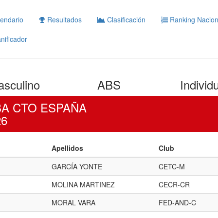
endario
Resultados
Clasificación
Ranking Nacion
nificador
sculino
ABS
Individ
EBA CTO ESPAÑA
26
Apellidos
Club
GARCÍA YONTE
CETC-M
MOLINA MARTINEZ
CECR-CR
MORAL VARA
FED-AND-C