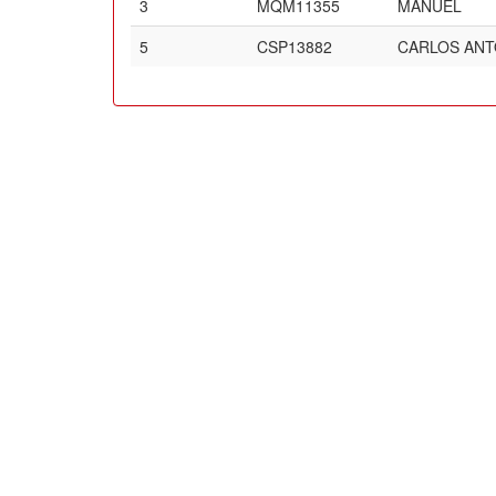
3
MQM11355
MANUEL
5
CSP13882
CARLOS ANT