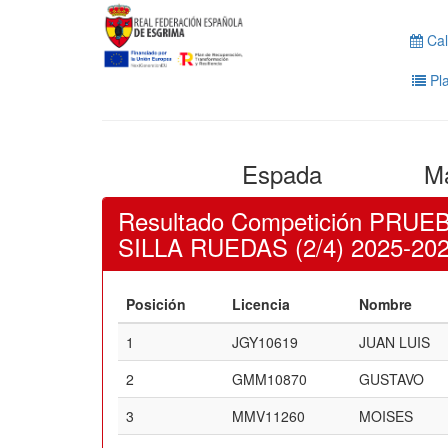
Cal
Pla
Espada
Ma
Resultado Competición PRU
SILLA RUEDAS (2/4) 2025-20
Posición
Licencia
Nombre
1
JGY10619
JUAN LUIS
2
GMM10870
GUSTAVO
3
MMV11260
MOISES