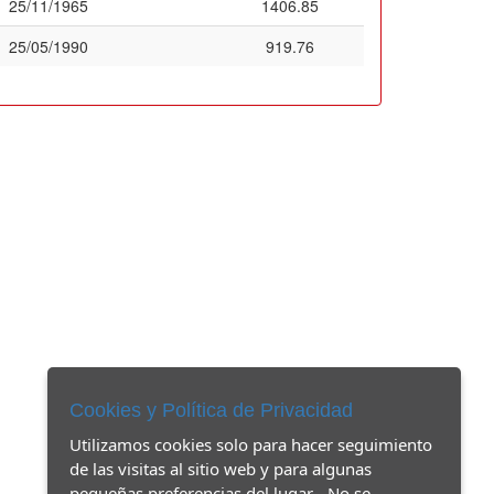
25/11/1965
1406.85
25/05/1990
919.76
Cookies y Política de Privacidad
Utilizamos cookies solo para hacer seguimiento
de las visitas al sitio web y para algunas
pequeñas preferencias del lugar - No se