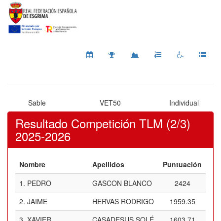
Sable
VET50
Individual
Resultado Competición TLM (2/3)
2025-2026
Nombre
Apellidos
Puntuación
1.
PEDRO
GASCON BLANCO
2424
2.
JAIME
HERVAS RODRIGO
1959.35
3.
XAVIER
CASADESUS SOLÉ
1603.71