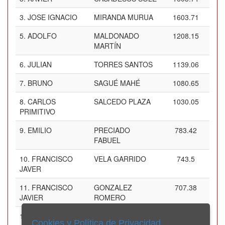
3.
JOSE IGNACIO
MIRANDA MURUA
1603.71
5.
ADOLFO
MALDONADO
1208.15
MARTÍN
6.
JULIAN
TORRES SANTOS
1139.06
7.
BRUNO
SAGUÉ MAHÉ
1080.65
8.
CARLOS
SALCEDO PLAZA
1030.05
PRIMITIVO
9.
EMILIO
PRECIADO
783.42
FABUEL
10.
FRANCISCO
VELA GARRIDO
743.5
JAVER
11.
FRANCISCO
GONZALEZ
707.38
JAVIER
ROMERO
12.
ALFREDO
RUIZ FRECHILLA
674.41
Cookies y Política de Privacidad