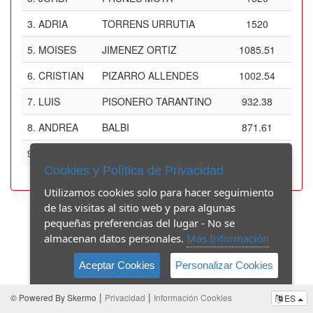
3.
ADRIA
TORRENS URRUTIA
1520
5.
MOISES
JIMENEZ ORTIZ
1085.51
6.
CRISTIAN
PIZARRO ALLENDES
1002.54
7.
LUIS
PISONERO TARANTINO
932.38
8.
ANDREA
BALBI
871.61
9.
REINALDO
FÍNEZ BALLESTEROS
616
Cookies y Política de Privacidad
Utilizamos cookies solo para hacer seguimiento
de las visitas al sitio web y para algunas
pequeñas preferencias del lugar - No se
almacenan datos personales.
Más Información
Aceptar Cookies
Personalizar Cookies
|
|
© Powered By Skermo
Privacidad
Información Cookies
ES