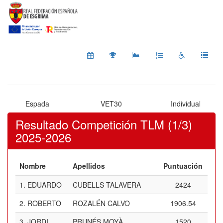
Espada
VET30
Individual
Resultado Competición TLM (1/3)
2025-2026
Nombre
Apellidos
Puntuación
1.
EDUARDO
CUBELLS TALAVERA
2424
2.
ROBERTO
ROZALÉN CALVO
1906.54
3.
JORDI
PRUNÉS MOYÀ
1520