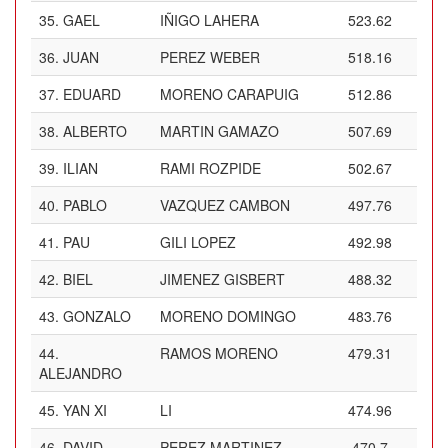
35.
GAEL
IÑIGO LAHERA
523.62
36.
JUAN
PEREZ WEBER
518.16
37.
EDUARD
MORENO CARAPUIG
512.86
38.
ALBERTO
MARTIN GAMAZO
507.69
39.
ILIAN
RAMI ROZPIDE
502.67
40.
PABLO
VAZQUEZ CAMBON
497.76
41.
PAU
GILI LOPEZ
492.98
42.
BIEL
JIMENEZ GISBERT
488.32
43.
GONZALO
MORENO DOMINGO
483.76
44.
RAMOS MORENO
479.31
ALEJANDRO
45.
YAN XI
LI
474.96
46.
DAVID
PEREZ MARTINEZ
470.7