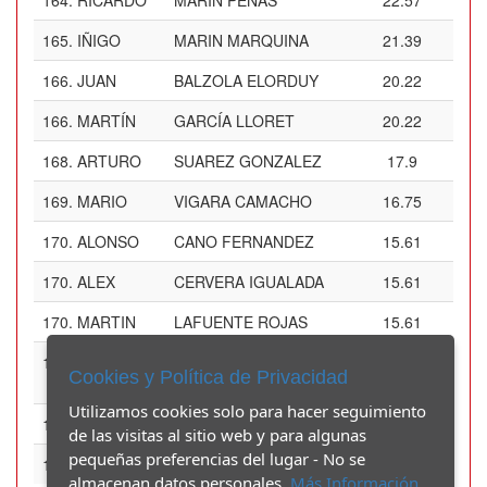
164.
RICARDO
MARIN PEÑAS
22.57
165.
IÑIGO
MARIN MARQUINA
21.39
166.
JUAN
BALZOLA ELORDUY
20.22
166.
MARTÍN
GARCÍA LLORET
20.22
168.
ARTURO
SUAREZ GONZALEZ
17.9
169.
MARIO
VIGARA CAMACHO
16.75
170.
ALONSO
CANO FERNANDEZ
15.61
170.
ALEX
CERVERA IGUALADA
15.61
170.
MARTIN
LAFUENTE ROJAS
15.61
173.
MARIO
FERNÁNDEZ
12.23
Cookies y Política de Privacidad
FRADEJAS
Utilizamos cookies solo para hacer seguimiento
174.
JOKIN
RODRIGO FECHILLA
11.11
de las visitas al sitio web y para algunas
pequeñas preferencias del lugar - No se
175.
DIDAC
POLO RAMOS
10
almacenan datos personales.
Más Información