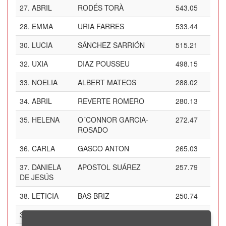
27.
ABRIL
RODÉS TORÀ
543.05
28.
EMMA
URIA FARRES
533.44
30.
LUCIA
SÁNCHEZ SARRIÓN
515.21
32.
UXIA
DIAZ POUSSEU
498.15
33.
NOELIA
ALBERT MATEOS
288.02
34.
ABRIL
REVERTE ROMERO
280.13
35.
HELENA
O´CONNOR GARCIA-
272.47
ROSADO
36.
CARLA
GASCO ANTON
265.03
37.
DANIELA
APOSTOL SUÁREZ
257.79
DE JESÚS
38.
LETICIA
BAS BRIZ
250.74
39.
SABINA
POZO DIAZ
243.88