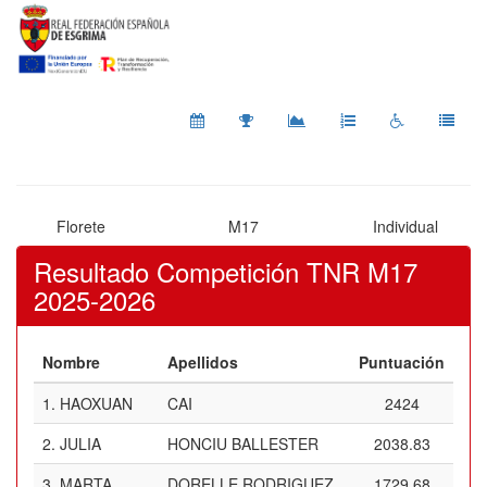
Florete
M17
Individual
Resultado Competición TNR M17
2025-2026
Nombre
Apellidos
Puntuación
1.
HAOXUAN
CAI
2424
2.
JULIA
HONCIU BALLESTER
2038.83
3.
MARTA
DORELLE RODRIGUEZ
1729.68