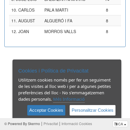
10.
CARLOS
PALA MARTI
8
11.
AUGUST
ALGUERÓ I FA
8
12.
JOAN
MORROS VALLS
8
Cookies i Política de Privacitat
Utilitzem cookies només per fer un seguiment
de les visites al lloc web i per a algunes petites
preferències del lloc - No s’emmagatzemen
dades personals.
Més Informació
Acceptar Cookies
Personalitzar Cookies
|
|
© Powered By Skermo
Privacitat
Informació Cookies
CA