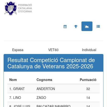
Espasa
VET60
Individual
Resultat Competició Campionat de
Catalunya de Veterans 2025-2026
Nom
Cognoms
Puntuació
1.
GRANT
ANDERTON
32
7.
LINO
ZAGO
14
8.
JOSE LUIS
BALCAZAR NAVARRO
14