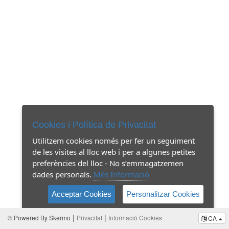
Cookies i Política de Privacitat
Utilitzem cookies només per fer un seguiment
de les visites al lloc web i per a algunes petites
preferències del lloc - No s’emmagatzemen
dades personals.
Més Informació
Acceptar Cookies
Personalitzar Cookies
|
|
© Powered By Skermo
Privacitat
Informació Cookies
CA