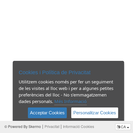
Cookies i Política de Privacitat
Utilitzem cookies només per fer un seguiment
de les visites al lloc web i per a algunes petites
preferències del lloc - No s’emmagatzemen
dades personals.
Més Informació
Acceptar Cookies
Personalitzar Cookies
|
|
© Powered By Skermo
Privacitat
Informació Cookies
CA