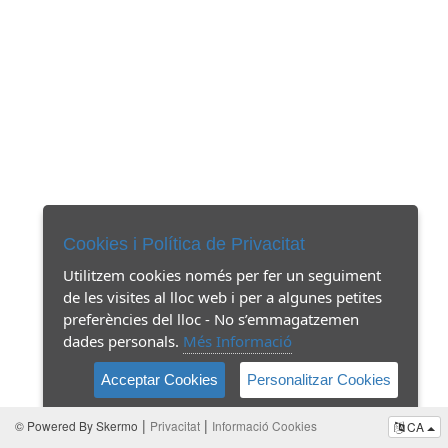
Cookies i Política de Privacitat
Utilitzem cookies només per fer un seguiment
de les visites al lloc web i per a algunes petites
preferències del lloc - No s’emmagatzemen
dades personals.
Més Informació
Acceptar Cookies
Personalitzar Cookies
|
|
© Powered By Skermo
Privacitat
Informació Cookies
CA