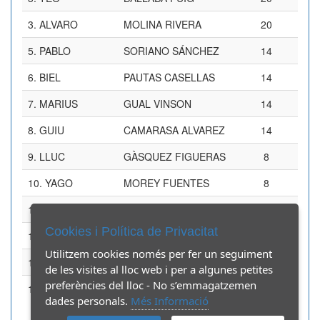
3.
ALVARO
MOLINA RIVERA
20
5.
PABLO
SORIANO SÁNCHEZ
14
6.
BIEL
PAUTAS CASELLAS
14
7.
MARIUS
GUAL VINSON
14
8.
GUIU
CAMARASA ALVAREZ
14
9.
LLUC
GÀSQUEZ FIGUERAS
8
10.
YAGO
MOREY FUENTES
8
11.
MAURI
ARCAS CASALS
8
Cookies i Política de Privacitat
12.
MARC
ESQUÉ FERNÁNDEZ
8
Utilitzem cookies només per fer un seguiment
13.
JOÃO PEDRO
SOARES DESTRO
8
de les visites al lloc web i per a algunes petites
preferències del lloc - No s’emmagatzemen
14.
ARTHUR
BERRIH
8
dades personals.
Més Informació