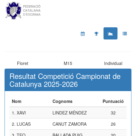
Floret
M15
Individual
Resultat Competició Campionat de
Catalunya 2025-2026
Nom
Cognoms
Puntuació
1.
XAVI
LINDEZ MÉNDEZ
32
2.
LUCAS
CANUT ZAMORA
26
3.
TEO
BALLADA PUIG
20