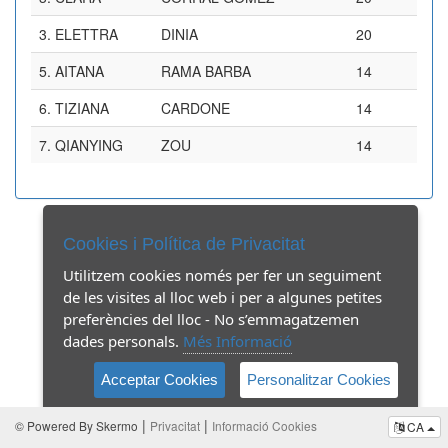
3.
ELETTRA
DINIA
20
5.
AITANA
RAMA BARBA
14
6.
TIZIANA
CARDONE
14
7.
QIANYING
ZOU
14
Cookies i Política de Privacitat
Utilitzem cookies només per fer un seguiment
de les visites al lloc web i per a algunes petites
preferències del lloc - No s’emmagatzemen
dades personals.
Més Informació
Acceptar Cookies
Personalitzar Cookies
|
|
© Powered By Skermo
Privacitat
Informació Cookies
CA