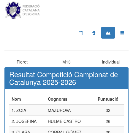
Floret
M13
Individual
Resultat Competició Campionat de
Catalunya 2025-2026
Nom
Cognoms
Puntuació
1.
ZOIA
MAZUROVA
32
2.
JOSEFINA
HULME CASTRO
26
3.
CLARA
CORRAL GÓMEZ
20