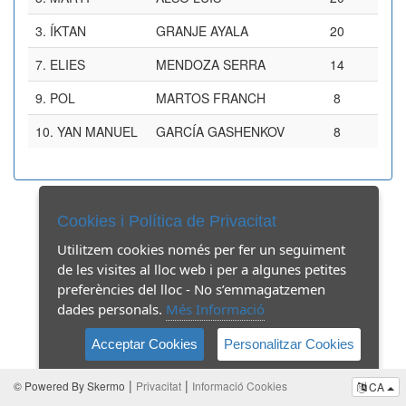
3.
ÍKTAN
GRANJE AYALA
20
7.
ELIES
MENDOZA SERRA
14
9.
POL
MARTOS FRANCH
8
10.
YAN MANUEL
GARCÍA GASHENKOV
8
Cookies i Política de Privacitat
Utilitzem cookies només per fer un seguiment
de les visites al lloc web i per a algunes petites
preferències del lloc - No s’emmagatzemen
dades personals.
Més Informació
Acceptar Cookies
Personalitzar Cookies
|
|
© Powered By Skermo
Privacitat
Informació Cookies
CA