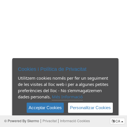
Cookies i Política de Privacitat
Utilitzem cookies només per fer un seguiment
de les visites al lloc web i per a algunes petites
preferències del lloc - No s’emmagatzemen
dades personals.
Més Informació
Acceptar Cookies
Personalitzar Cookies
|
|
© Powered By Skermo
Privacitat
Informació Cookies
CA