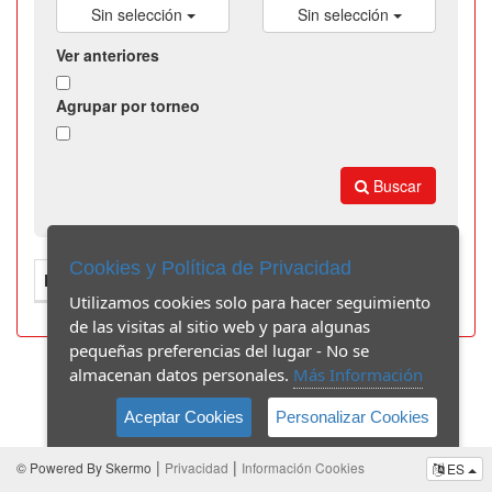
Sin selección
Sin selección
Ver anteriores
Agrupar por torneo
Buscar
Cookies y Política de Privacidad
Fecha
Nombre
Categoría
Modalidad
Utilizamos cookies solo para hacer seguimiento
de las visitas al sitio web y para algunas
pequeñas preferencias del lugar - No se
almacenan datos personales.
Más Información
Aceptar Cookies
Personalizar Cookies
|
|
© Powered By Skermo
Privacidad
Información Cookies
ES